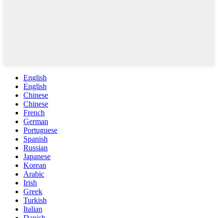
English
English
Chinese
Chinese
French
German
Portuguese
Spanish
Russian
Japanese
Korean
Arabic
Irish
Greek
Turkish
Italian
Danish