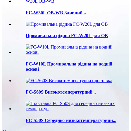
FC-W30L OB-WB Зливний...
Промивальна рідина FC-W20L для OB
FC-W10L Промивальна рідина на водній
основі
FC-S60S Високотемпературний...
FC-S50S Середньо-низькотемпературний...