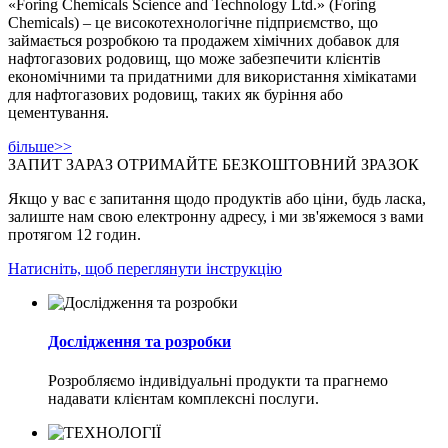
«Foring Chemicals Science and Technology Ltd.» (Foring
Chemicals) – це високотехнологічне підприємство, що
займається розробкою та продажем хімічних добавок для
нафтогазових родовищ, що може забезпечити клієнтів
економічними та придатними для використання хімікатами
для нафтогазових родовищ, таких як буріння або
цементування.
більше>>
ЗАПИТ ЗАРАЗ ОТРИМАЙТЕ БЕЗКОШТОВНИЙ ЗРАЗОК
Якщо у вас є запитання щодо продуктів або ціни, будь ласка,
залиште нам свою електронну адресу, і ми зв'яжемося з вами
протягом 12 годин.
Натисніть, щоб переглянути інструкцію
Дослідження та розробки
Розробляємо індивідуальні продукти та прагнемо
надавати клієнтам комплексні послуги.