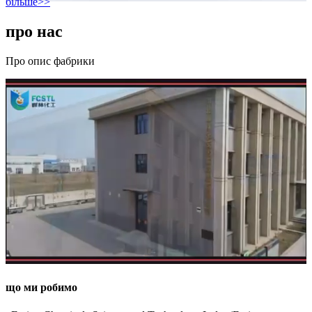
більше>>
про нас
Про опис фабрики
що ми робимо