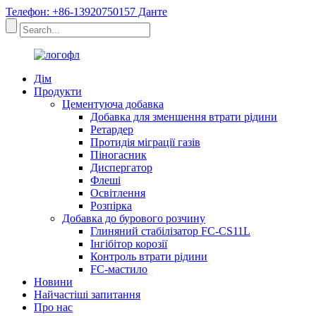
Телефон: +86-13920750157 Данте
Дім
Продукти
Цементуюча добавка
Добавка для зменшення втрати рідини
Ретардер
Протидія міграції газів
Піногасник
Диспергатор
Флеші
Освітлення
Розпірка
Добавка до бурового розчину
Глиняний стабілізатор FC-CS11L
Інгібітор корозії
Контроль втрати рідини
FC-мастило
Новини
Найчастіші запитання
Про нас