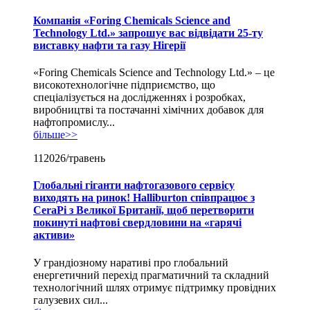
Компанія «Foring Chemicals Science and
Technology Ltd.» запрошує вас відвідати 25-ту
виставку нафти та газу Нігерії
«Foring Chemicals Science and Technology Ltd.» – це
високотехнологічне підприємство, що
спеціалізується на дослідженнях і розробках,
виробництві та постачанні хімічних добавок для
нафтопромислу...
більше>>
11
2026/травень
Глобальні гіганти нафтогазового сервісу
виходять на ринок! Halliburton співпрацює з
CeraPi з Великої Британії, щоб перетворити
покинуті нафтові свердловини на «гарячі
активи»
У грандіозному наративі про глобальний
енергетичний перехід прагматичний та складний
технологічний шлях отримує підтримку провідних
галузевих сил...