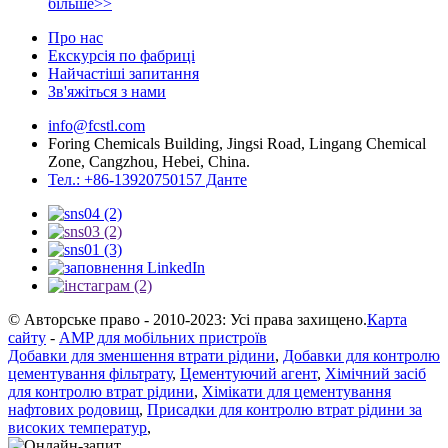
більше>>
Про нас
Екскурсія по фабриці
Найчастіші запитання
Зв'яжіться з нами
info@fcstl.com
Foring Chemicals Building, Jingsi Road, Lingang Chemical
Zone, Cangzhou, Hebei, China.
Тел.: +86-13920750157 Данте
© Авторське право - 2010-2023: Усі права захищено.
Карта
сайту
-
AMP для мобільних пристроїв
Добавки для зменшення втрати рідини
,
Добавки для контролю
цементування фільтрату
,
Цементуючий агент
,
Хімічний засіб
для контролю втрат рідини
,
Хімікати для цементування
нафтових родовищ
,
Присадки для контролю втрат рідини за
високих температур
,